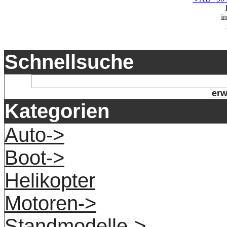
i
Schnellsuche
erw
Kategorien
Auto->
Boot->
Helikopter
Motoren->
Standmodelle->