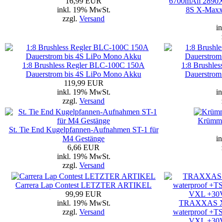
16,99 EUR
6700mAh 2890
inkl. 19% MwSt.
8S X-Maxx 
zzgl.
Versand
i
1:8 Brushless Regler BLC-100C 150A
1:8 Brushle
Dauerstrom bis 4S LiPo Mono Akku
Dauerstrom
119,99 EUR
inkl. 19% MwSt.
i
zzgl.
Versand
Krümm
St. Tie End Kugelpfannen-Aufnahmen ST-1 für
M4 Gestänge
i
6,66 EUR
inkl. 19% MwSt.
zzgl.
Versand
Carrera Lap Contest LETZTER ARTIKEL
99,99 EUR
inkl. 19% MwSt.
TRAXXAS X-
zzgl.
Versand
waterproof +T
VXL +30V