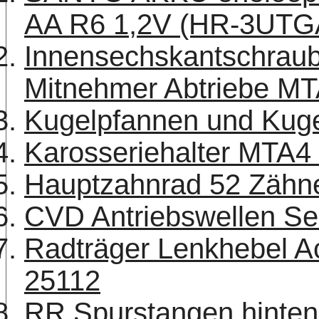
AA R6 1,2V (HR-3UTG
Innensechskantschraub
Mitnehmer Abtriebe MT
Kugelpfannen und Kuge
Karosseriehalter MTA4
Hauptzahnrad 52 Zäh
CVD Antriebswellen Se
Radträger Lenkhebel A
25112
RR Spurstangen hinten