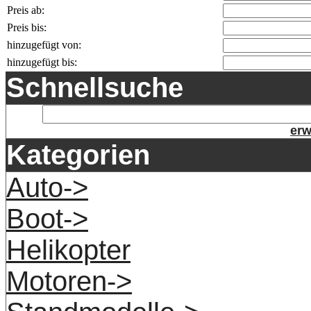
Preis ab:
Preis bis:
hinzugefügt von:
hinzugefügt bis:
Schnellsuche
erw
Kategorien
Auto->
Boot->
Helikopter
Motoren->