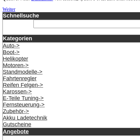
Weiter
Schnellsuche
Kategorien
Auto->
Boot->
Helikopter
Motoren->
Standmodelle->
Fahrtenregler
Reifen Felgen->
Karossen->
E-Teile Tuning->
Fernsteuerung->
Zubehör->
Akku Ladetechnik
Gutscheine
Angebote