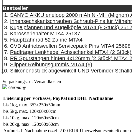
Bestseller
SANYO AKKU eneloop 2000 mAh Ni-MH (Mignon) 
Innensechskantschrauben Schraub-Pins für Mitneh
Kugelpfannen und Kugelköpfe MTA4 (8 Stück) 251
Karosseriehalter MTA4 25137
Hauptzahnrad 52 Zähne MTA4
CVD Antriebswellen Servicepack Pins MTA4 25698
Radträger Lenkhebel Achsschenkel MTA4 (2 Stück)
RR Spurstangen hinten 4x126mm (2 Stück) MTA4 
Slipper Reibungsgummis MTA4 (6)
Silikonendstück abgewinkelt UND Verbinder Scha
Verpackungs- u. Versandkosten
Germany
Lieferung per Vorkasse, PayPal und DHL-Nachnahme
bis 1kg, max. 353x250x50mm
bis 5kg, max. 120x60x60cm
bis 10kg, max. 120x60x60cm
bis 20kg, max. 120x60x60cm
Aufpreis f. Nachnahme
(zzgl. 2,00 EUR Überweisungsentgelt durc