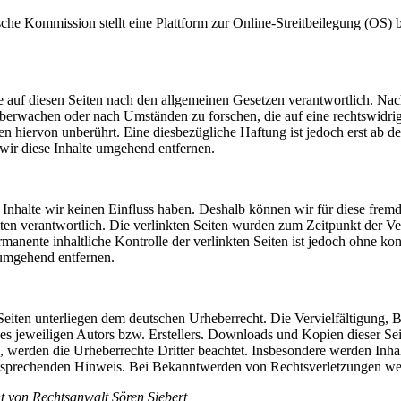
 Kommission stellt eine Plattform zur Online-Streitbeilegung (OS) be
 auf diesen Seiten nach den allgemeinen Gesetzen verantwortlich. Nac
u überwachen oder nach Umständen zu forschen, die auf eine rechtswidri
 hiervon unberührt. Eine diesbezügliche Haftung ist jedoch erst ab d
ir diese Inhalte umgehend entfernen.
n Inhalte wir keinen Einfluss haben. Deshalb können wir für diese fre
 Seiten verantwortlich. Die verlinkten Seiten wurden zum Zeitpunkt der
manente inhaltliche Kontrolle der verlinkten Seiten ist jedoch ohne ko
umgehend entfernen.
n Seiten unterliegen dem deutschen Urheberrecht. Die Vervielfältigung,
 jeweiligen Autors bzw. Erstellers. Downloads und Kopien dieser Seite
n, werden die Urheberrechte Dritter beachtet. Insbesondere werden Inhal
tsprechenden Hinweis. Bei Bekanntwerden von Rechtsverletzungen wer
t von Rechtsanwalt Sören Siebert