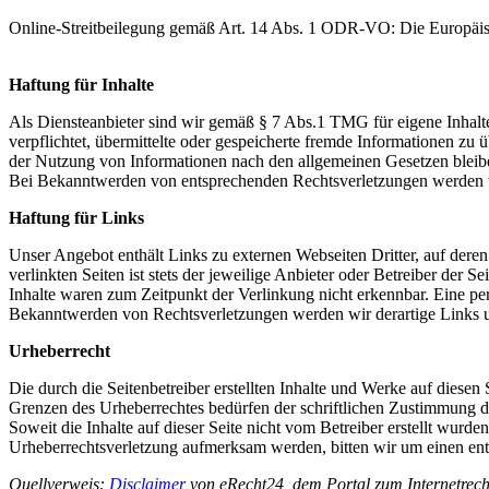
Online-Streitbeilegung gemäß Art. 14 Abs. 1 ODR-VO: Die Europäische
Haftung für Inhalte
Als Diensteanbieter sind wir gemäß § 7 Abs.1 TMG für eigene Inhalte
verpflichtet, übermittelte oder gespeicherte fremde Informationen z
der Nutzung von Informationen nach den allgemeinen Gesetzen bleiben
Bei Bekanntwerden von entsprechenden Rechtsverletzungen werden w
Haftung für Links
Unser Angebot enthält Links zu externen Webseiten Dritter, auf dere
verlinkten Seiten ist stets der jeweilige Anbieter oder Betreiber der
Inhalte waren zum Zeitpunkt der Verlinkung nicht erkennbar. Eine per
Bekanntwerden von Rechtsverletzungen werden wir derartige Links 
Urheberrecht
Die durch die Seitenbetreiber erstellten Inhalte und Werke auf diese
Grenzen des Urheberrechtes bedürfen der schriftlichen Zustimmung des
Soweit die Inhalte auf dieser Seite nicht vom Betreiber erstellt wurde
Urheberrechtsverletzung aufmerksam werden, bitten wir um einen en
Quellverweis:
Disclaimer
von eRecht24, dem Portal zum Internetrech