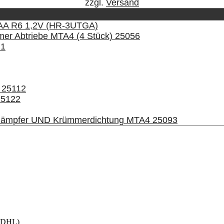
zzgl.
Versand
AA R6 1,2V (HR-3UTGA)
mer Abtriebe MTA4 (4 Stück) 25056
21
 25112
25122
lldämpfer UND Krümmerdichtung MTA4 25093
h DHL)