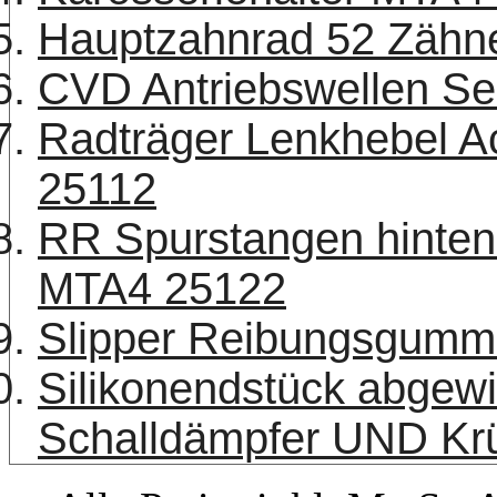
Hauptzahnrad 52 Zäh
CVD Antriebswellen Se
Radträger Lenkhebel A
25112
RR Spurstangen hinten
MTA4 25122
Slipper Reibungsgumm
Silikonendstück abgew
Schalldämpfer UND K