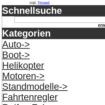
zzgl.
Versand
Schnellsuche
erw
Kategorien
Auto->
Boot->
Helikopter
Motoren->
Standmodelle->
Fahrtenregler