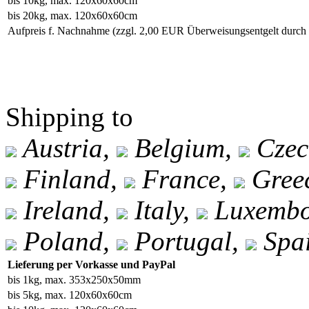
bis 10kg, max. 120x60x60cm
bis 20kg, max. 120x60x60cm
Aufpreis f. Nachnahme
(zzgl. 2,00 EUR Überweisungsentgelt durc
Shipping to
Austria,
Belgium,
Czec
Finland,
France,
Gree
Ireland,
Italy,
Luxembo
Poland,
Portugal,
Spa
Lieferung per Vorkasse und PayPal
bis 1kg, max. 353x250x50mm
bis 5kg, max. 120x60x60cm