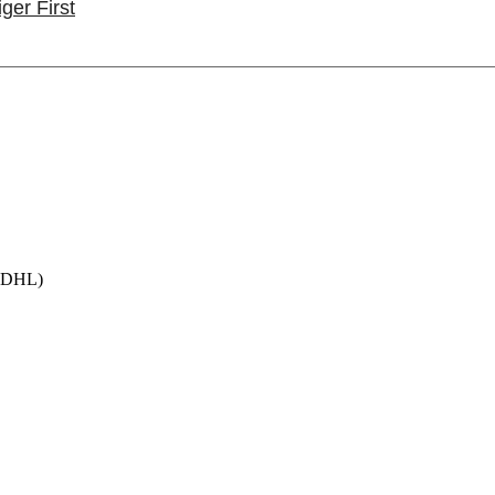
ger First
h DHL)