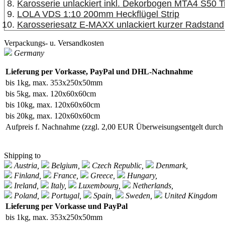
Karosserie unlackiert inkl. Dekorbogen MTA4 S50 Ti
LOLA VDS 1:10 200mm Heckflügel Strip
Karosseriesatz E-MAXX unlackiert kurzer Radstand
Verpackungs- u. Versandkosten
Germany
Lieferung per Vorkasse, PayPal und DHL-Nachnahme
bis 1kg, max. 353x250x50mm
bis 5kg, max. 120x60x60cm
bis 10kg, max. 120x60x60cm
bis 20kg, max. 120x60x60cm
Aufpreis f. Nachnahme
(zzgl. 2,00 EUR Überweisungsentgelt durc
Shipping to
Austria,
Belgium,
Czech Republic,
Denmark,
Finland,
France,
Greece,
Hungary,
Ireland,
Italy,
Luxembourg,
Netherlands,
Poland,
Portugal,
Spain,
Sweden,
United Kingdom
Lieferung per Vorkasse und PayPal
bis 1kg, max. 353x250x50mm