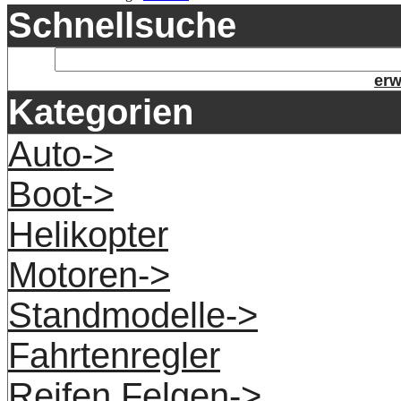
Schnellsuche
erw
Kategorien
Auto->
Boot->
Helikopter
Motoren->
Standmodelle->
Fahrtenregler
Reifen Felgen->