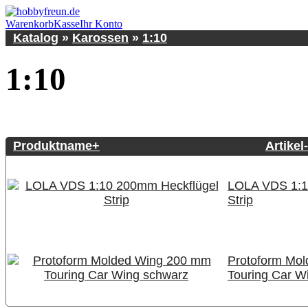
Warenkorb
Kasse
Ihr Konto
Katalog
»
Karossen
»
1:10
1:10
Produktname+
Artikel
LOLA VDS 1:1
Strip
Protoform Mo
Touring Car W