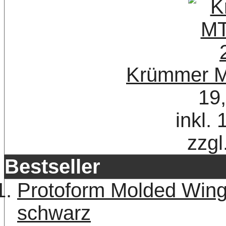
Krümmer M
19
inkl.
zzgl
Bestseller
Protoform Molded Win
schwarz