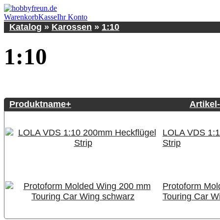
Warenkorb
Kasse
Ihr Konto
Katalog
»
Karossen
»
1:10
1:10
Produktname+
Artikel
LOLA VDS 1:1
Strip
Protoform Mo
Touring Car W