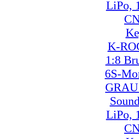
K-RO
1:8 Br
6S-Mon
GRAU
Sound
LiPo, 
CN