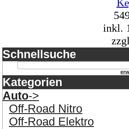
Ke
54
inkl.
zzg
Schnellsuche
erw
Kategorien
Auto
->
Off-Road Nitro
Off-Road Elektro