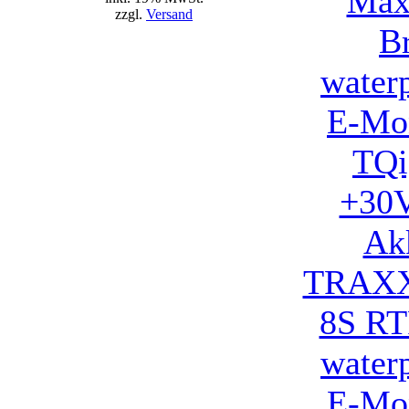
zzgl.
Versand
TRAXX
8S RT
water
E-Mon