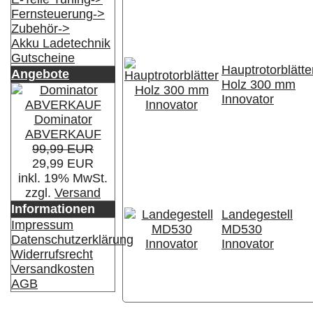
Fernsteuerung->
Zubehör->
Akku Ladetechnik
Gutscheine
Hauptrotorblätte
Angebote
Holz 300 mm
Innovator
Dominator
ABVERKAUF
99,99 EUR
29,99 EUR
inkl. 19% MwSt.
zzgl.
Versand
Informationen
Landegestell
Impressum
MD530
Datenschutzerklärung
Innovator
Widerrufsrecht
Versandkosten
AGB