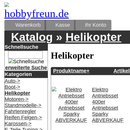
Warenkorb
Kasse
Ihr Konto
Katalog
»
Helikopter
Schnellsuche
Helikopter
erweiterte Suche
Produktname+
Artikel
Kategorien
Auto->
Boot->
Elektro
Helikopter
Antriebsset
Motoren->
400er
Standmodelle->
Antriebsset
Fahrtenregler
Sparky
Reifen Felgen->
ABVERKAUF
Karossen->
E-Teile Tuning->