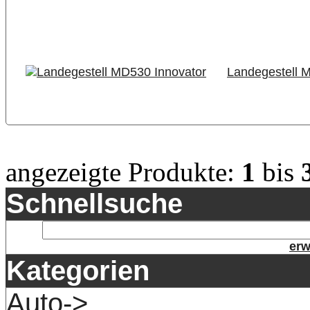
Landegestell 
angezeigte Produkte:
1
bis
Schnellsuche
erw
Kategorien
Auto->