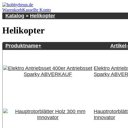
Warenkorb
Kasse
Ihr Konto
Katalog
»
Helikopter
Helikopter
Produktname+
Artikel
Elektro Antrieb
Sparky ABVE
Hauptrotorblät
Innovator