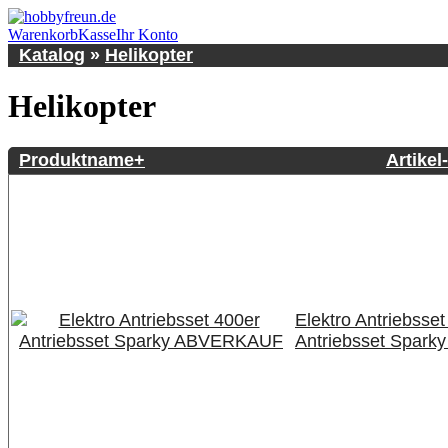
Warenkorb
Kasse
Ihr Konto
Katalog
»
Helikopter
Helikopter
Produktname+
Artikel
Elektro Antriebsset
Antriebsset Spar