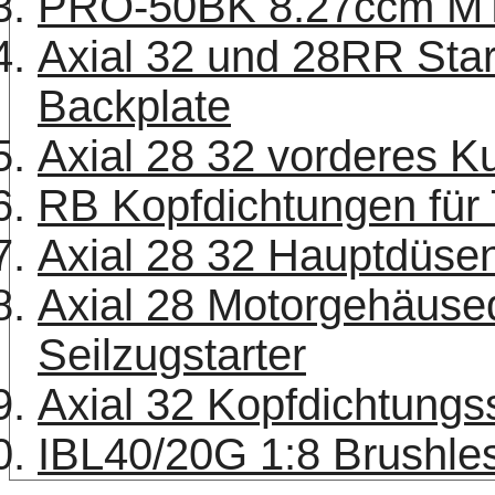
PRO-50BK 8.27ccm MT
Axial 32 und 28RR Star
Backplate
Axial 28 32 vorderes 
RB Kopfdichtungen fü
Axial 28 32 Hauptdüse
Axial 28 Motorgehäused
Seilzugstarter
Axial 32 Kopfdichtung
IBL40/20G 1:8 Brushle