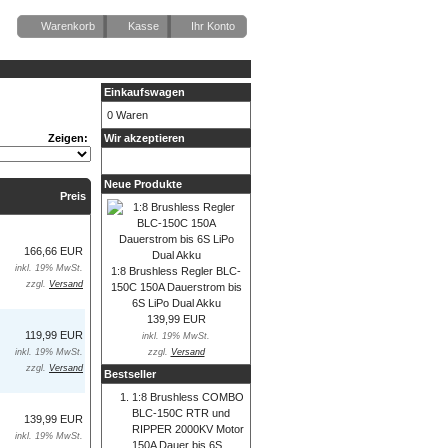
Warenkorb
Kasse
Ihr Konto
Einkaufswagen
0 Waren
Wir akzeptieren
Zeigen:
Neue Produkte
Preis
166,66 EUR
inkl. 19% MwSt.
1:8 Brushless Regler BLC-
zzgl.
Versand
150C 150A Dauerstrom bis
6S LiPo Dual Akku
139,99 EUR
119,99 EUR
inkl. 19% MwSt.
zzgl.
Versand
inkl. 19% MwSt.
zzgl.
Versand
Bestseller
1:8 Brushless COMBO
BLC-150C RTR und
139,99 EUR
RIPPER 2000KV Motor
inkl. 19% MwSt.
150A Dauer bis 6S