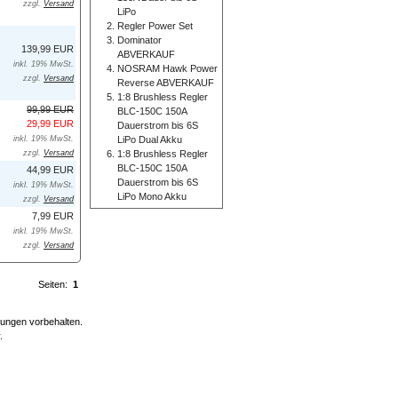
zzgl.
Versand
LiPo
Regler Power Set
Dominator
139,99 EUR
ABVERKAUF
inkl. 19% MwSt.
NOSRAM Hawk Power
zzgl.
Versand
Reverse ABVERKAUF
1:8 Brushless Regler
99,99 EUR
BLC-150C 150A
29,99 EUR
Dauerstrom bis 6S
LiPo Dual Akku
inkl. 19% MwSt.
1:8 Brushless Regler
zzgl.
Versand
BLC-150C 150A
44,99 EUR
Dauerstrom bis 6S
inkl. 19% MwSt.
LiPo Mono Akku
zzgl.
Versand
7,99 EUR
inkl. 19% MwSt.
zzgl.
Versand
Seiten:
1
erungen vorbehalten.
.