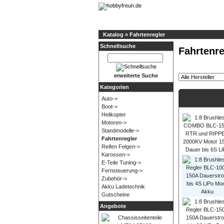
Katalog
»
Fahrtenregler
Schnellsuche
Fahrtenre
erweiterte Suche
Kategorien
Auto->
Boot->
Helikopter
Motoren->
Standmodelle->
Fahrtenregler
Reifen Felgen->
Karossen->
E-Teile Tuning->
Fernsteuerung->
Zubehör->
Akku Ladetechnik
Gutscheine
Angebote