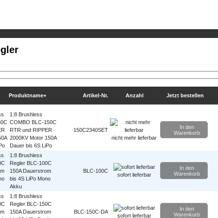
gler
Produktname+
Artikel-Nr.
Anzahl
Jetzt bestellen
1:8 Brushless
COMBO BLC-150C
In den
RTR und RIPPER
150C2340SET
Warenkorb
2000KV Motor 150A
nicht mehr lieferbar
Dauer bis 6S LiPo
1:8 Brushless
Regler BLC-100C
In den
150A Dauerstrom
BLC-100C
Warenkorb
sofort lieferbar
bis 4S LiPo Mono
Akku
1:8 Brushless
Regler BLC-150C
In den
150A Dauerstrom
BLC-150C-DA
Warenkorb
sofort lieferbar