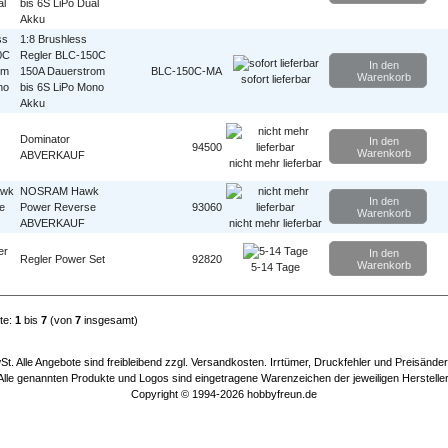
bis 6S LiPo Dual
Akku
1:8 Brushless
Regler BLC-150C
In den
150A Dauerstrom
BLC-150C-MA
Warenkorb
sofort lieferbar
bis 6S LiPo Mono
Akku
Dominator
In den
94500
Warenkorb
ABVERKAUF
nicht mehr lieferbar
NOSRAM Hawk
In den
Power Reverse
93060
Warenkorb
ABVERKAUF
nicht mehr lieferbar
In den
Regler Power Set
92820
Warenkorb
5-14 Tage
te:
1
bis
7
(von
7
insgesamt)
wSt. Alle Angebote sind freibleibend zzgl. Versandkosten. Irrtümer, Druckfehler und Preisänd
Alle genannten Produkte und Logos sind eingetragene Warenzeichen der jeweiligen Hersteller
Copyright © 1994-2026
hobbyfreun.de