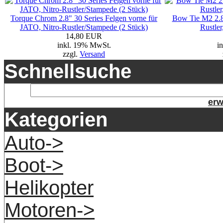
Torque Chrom 2.8" 30 Series Felgen vorne für
Bow Tie M2 2.8
JATO, Nitro-Rustler/Stampede (2 Stück)
Rustler
14,80 EUR
inkl. 19% MwSt.
i
zzgl.
Versand
Schnellsuche
erw
Kategorien
Auto->
Boot->
Helikopter
Motoren->