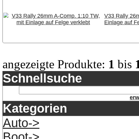
V33 Rally 26
Einlage auf Fe
angezeigte Produkte:
1
bis
Schnellsuche
erw
Kategorien
Auto->
Boot->