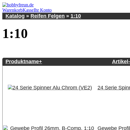
Warenkorb
Kasse
Ihr Konto
Katalog
»
Reifen Felgen
»
1:10
1:10
Produktname+
Artikel
24 Serie Spin
Gewebe Profi