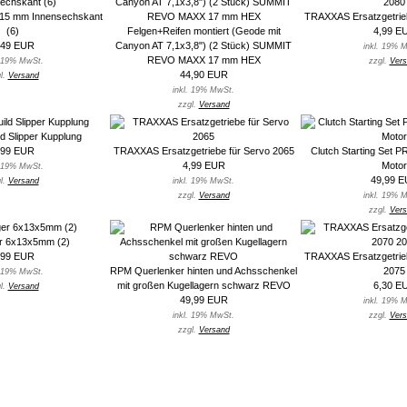
15 mm Innensechskant
TRAXXAS Ersatzgetrieb
(6)
Felgen+Reifen montiert (Geode mit
4,99 E
,49 EUR
Canyon AT 7,1x3,8") (2 Stück) SUMMIT
inkl. 19% 
REVO MAXX 17 mm HEX
. 19% MwSt.
zzgl.
Vers
44,90 EUR
l.
Versand
inkl. 19% MwSt.
zzgl.
Versand
d Slipper Kupplung
,99 EUR
TRAXXAS Ersatzgetriebe für Servo 2065
Clutch Starting Set 
4,99 EUR
Motor
. 19% MwSt.
49,99 
l.
Versand
inkl. 19% MwSt.
zzgl.
Versand
inkl. 19% 
zzgl.
Vers
er 6x13x5mm (2)
,99 EUR
TRAXXAS Ersatzgetrieb
RPM Querlenker hinten und Achsschenkel
2075
. 19% MwSt.
mit großen Kugellagern schwarz REVO
6,30 E
l.
Versand
49,99 EUR
inkl. 19% 
inkl. 19% MwSt.
zzgl.
Vers
zzgl.
Versand