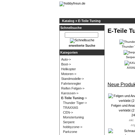
Katalog
»
E-Teile Tuning
Schnellsuche
E-Teile T
erweiterte Suche
Thunder 
Kategorien
Serpe
Auto->
Boot->
AXIA
Helikopter
Motoren->
Standmodelle->
Fahrtenregler
Neue Produk
Reifen Felgen->
Karossen->
E-Teile Tuning
->
Thunder Tiger->
Felgen und Anac
TRAXXAS
verklebt (
CEN->
24
Monstertuning
inkl
Serpent
zzg
hobbyzone->
Parkzone