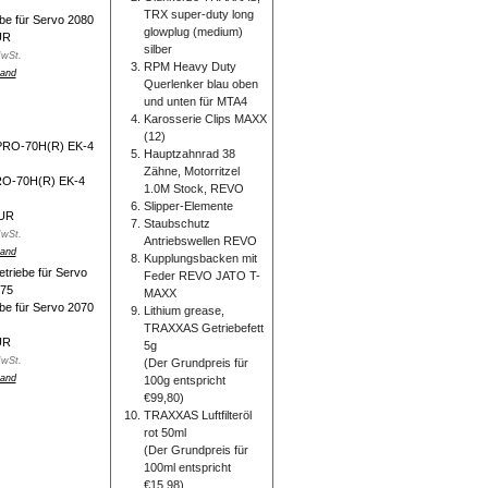
TRX super-duty long
e für Servo 2080
glowplug (medium)
UR
silber
MwSt.
RPM Heavy Duty
and
Querlenker blau oben
und unten für MTA4
Karosserie Clips MAXX
(12)
Hauptzahnrad 38
Zähne, Motorritzel
PRO-70H(R) EK-4
1.0M Stock, REVO
Slipper-Elemente
EUR
Staubschutz
MwSt.
Antriebswellen REVO
and
Kupplungsbacken mit
Feder REVO JATO T-
MAXX
e für Servo 2070
Lithium grease,
TRAXXAS Getriebefett
UR
5g
MwSt.
(Der Grundpreis für
and
100g entspricht
€99,80)
TRAXXAS Luftfilteröl
rot 50ml
(Der Grundpreis für
100ml entspricht
€15,98)