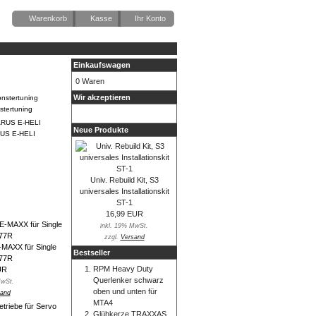
Warenkorb
Kasse
Ihr Konto
Einkaufswagen
0 Waren
Wir akzeptieren
tertuning
Neue Produkte
US E-HELI
Univ. Rebuild Kit, S3
universales Installationskit
ST-1
16,99 EUR
inkl. 19% MwSt.
zzgl.
Versand
MAXX für Single
Bestseller
977R
RPM Heavy Duty
UR
Querlenker schwarz
MwSt.
oben und unten für
and
MTA4
Glühkerze TRAXXAS,