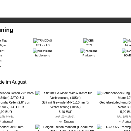
uning
Tiger
TRAXXAS
CEN
Mons
nt
hobbyzone
Parkzone
IKAR
L
te im August
onda Reifen 2.8" vorn
Stift mit Gewinde M4x3x16mm für
Getriebeabdeckung E-
2 Stück) JATO 3.3
Verbreiterung (10Stk)
Motor 3
,99 EUR
5,40 EUR
5,99 E
. 19% MwSt.
inkl. 19% MwSt.
inkl. 19% 
l.
Versand
zzgl.
Versand
zzgl.
Vers