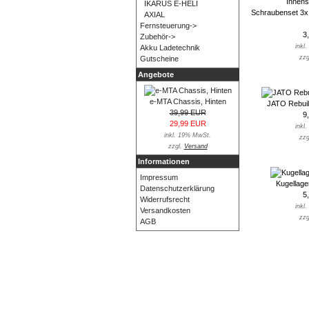
IKARUS E-HELI
Schraubenset 3x
AXIAL
Fernsteuerung->
3
Zubehör->
inkl
Akku Ladetechnik
zzg
Gutscheine
Angebote
e-MTA Chassis, Hinten
JATO Rebuil
39,99 EUR
9
29,99 EUR
inkl
inkl. 19% MwSt.
zzg
zzgl.
Versand
Informationen
Impressum
Kugellag
Datenschutzerklärung
5
Widerrufsrecht
inkl
Versandkosten
zzg
AGB