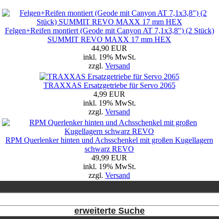
Felgen+Reifen montiert (Geode mit Canyon AT 7,1x3,8") (2 Stück)
SUMMIT REVO MAXX 17 mm HEX
44,90 EUR
inkl. 19% MwSt.
zzgl.
Versand
TRAXXAS Ersatzgetriebe für Servo 2065
4,99 EUR
inkl. 19% MwSt.
zzgl.
Versand
RPM Querlenker hinten und Achsschenkel mit großen Kugellagern
schwarz REVO
49,99 EUR
inkl. 19% MwSt.
zzgl.
Versand
erweiterte Suche