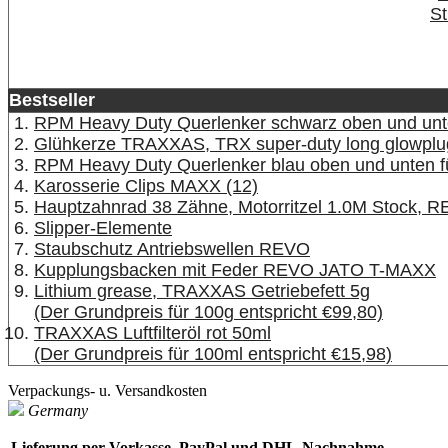
St
Bestseller
RPM Heavy Duty Querlenker schwarz oben und unt
Glühkerze TRAXXAS, TRX super-duty long glowplug
RPM Heavy Duty Querlenker blau oben und unten 
Karosserie Clips MAXX (12)
Hauptzahnrad 38 Zähne, Motorritzel 1.0M Stock, 
Slipper-Elemente
Staubschutz Antriebswellen REVO
Kupplungsbacken mit Feder REVO JATO T-MAXX
Lithium grease, TRAXXAS Getriebefett 5g
(Der Grundpreis für 100g entspricht €99,80)
TRAXXAS Luftfilteröl rot 50ml
(Der Grundpreis für 100ml entspricht €15,98)
Verpackungs- u. Versandkosten
Germany
Lieferung per Vorkasse, PayPal und DHL-Nachnahme