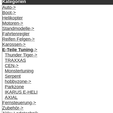
Kategorien
Auto->
Boot->
Helikopter
Motoren->
Standmodelle->
Fahrtenregler
Reifen Felgen->
Karossen->
E-Teile Tuning
->
Thunder Tiger->
TRAXXAS
CEN->
Monstertuning
Serpent
hobbyzone->
Parkzone
IKARUS E-HELI
AXIAL
Fernsteuerung->
Zubehör->