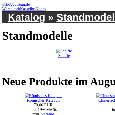
Warenkorb
Kasse
Ihr Konto
Katalog
»
Standmodel
Standmodelle
Schiffe
Neue Produkte im Augu
Römisches Katapult
Chinesisc
79,00 EUR
inkl. 19% MwSt.
i
zzgl.
Versand