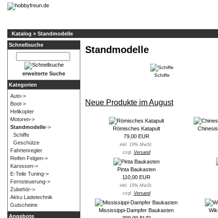
Katalog
»
Standmodelle
Schnellsuche
Standmodelle
erweiterte Suche
Schiffe
Kategorien
Auto->
Neue Produkte im August
Boot->
Helikopter
Motoren->
Standmodelle
->
Römisches Katapult
Chinesi
Schiffe
79,00 EUR
Geschütze
inkl. 19% MwSt.
Fahrtenregler
zzgl.
Versand
Reifen Felgen->
Karossen->
Pinta Baukasten
E-Teile Tuning->
110,00 EUR
Fernsteuerung->
inkl. 19% MwSt.
Zubehör->
zzgl.
Versand
Akku Ladetechnik
Gutscheine
Mississippi-Dampfer Baukasten
Wik
Angebote
399,99 EUR