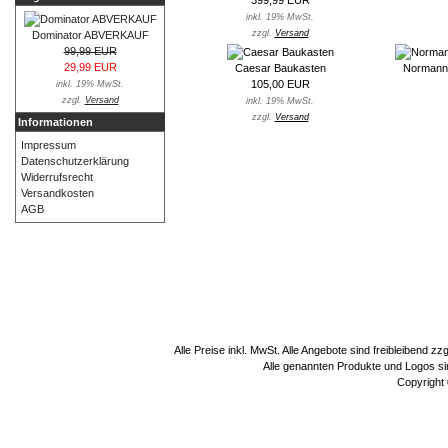
inkl. 19% MwSt.
zzgl.
Versand
Dominator ABVERKAUF
99,99 EUR
29,99 EUR
Caesar Baukasten
Normanni
105,00 EUR
inkl. 19% MwSt.
zzgl.
Versand
inkl. 19% MwSt.
zzgl.
Versand
Informationen
Impressum
Datenschutzerklärung
Widerrufsrecht
Versandkosten
AGB
Alle Preise inkl. MwSt. Alle Angebote sind freibleibend 
Alle genannten Produkte und Logos sin
Copyright