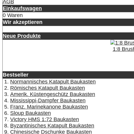
AGB
Einkaufswagen
0 Waren
Wir akzeptieren
Neue Produkte
1:8 Brus
Bestseller
Normannisches Katapult Baukasten
Römisches Katapult Baukasten
Amerik. Küstengeschütz Baukasten
Mississippi-Dampfer Baukasten
Franz. Marinekanone Baukasten
Sloup Baukasten
Victory HMS 1:72 Baukasten
Byzantinisches Katapult Baukasten
Chinesische Dschunke Baukasten