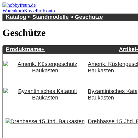
Warenkorb
Kasse
Ihr Konto
Katalog
»
Standmodelle
»
Geschütze
Geschütze
Produktname+
Artikel
Amerik. Küstengesc
Baukasten
Byzantinisches Kata
Baukasten
Drehbasse 15.Jhd. 