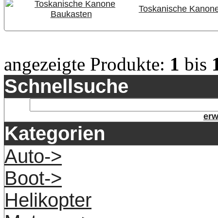
Toskanische Kanon
angezeigte Produkte:
1
bis
Schnellsuche
erw
Kategorien
Auto->
Boot->
Helikopter