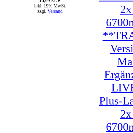
16,99 EUR
inkl. 19% MwSt.
zzgl.
Versand
LIV
Plus-L
2x
6700