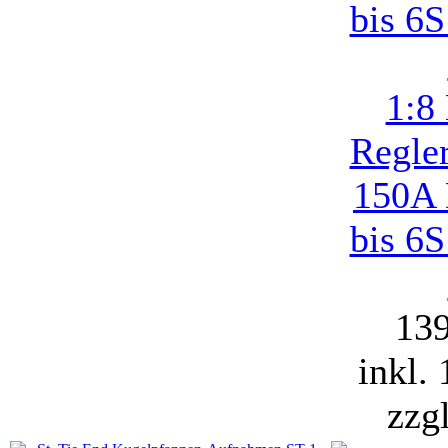
1:8
Regle
150A 
bis 6
13
inkl.
zzg