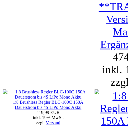
**TR
Vers
Max
Ergän
47
inkl.
zzg
1:8 Brushless Regler BLC-100C 150A
Dauerstrom bis 4S LiPo Mono Akku
119,99 EUR
inkl. 19% MwSt.
zzgl.
Versand