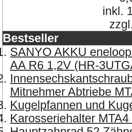
inkl.
zzgl
Bestseller
SANYO AKKU eneloop 
AA R6 1,2V (HR-3UTG
Innensechskantschraub
Mitnehmer Abtriebe MT
Kugelpfannen und Kuge
Karosseriehalter MTA4
Hauptzahnrad 52 Zäh