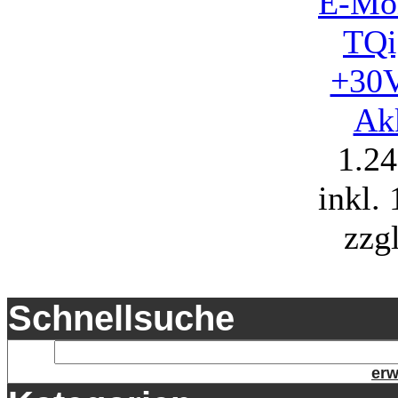
E-Mon
TQi
+30
Ak
1.2
inkl.
zzg
Schnellsuche
erw