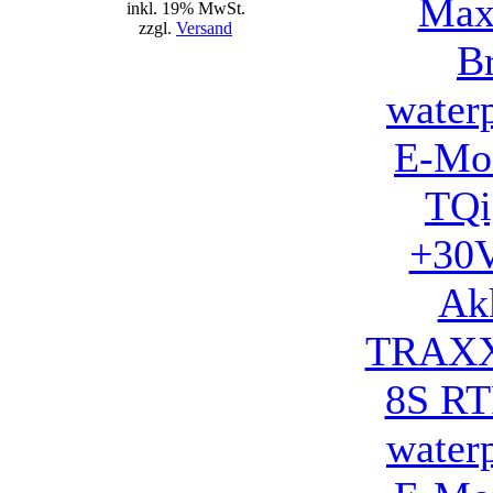
inkl. 19% MwSt.
zzgl.
Versand
TRAXX
8S RT
water