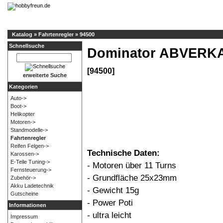
Katalog
»
Fahrtenregler
»
94500
Schnellsuche
Dominator ABVERK
[94500]
erweiterte Suche
Kategorien
Auto->
Boot->
Helikopter
Motoren->
Standmodelle->
Fahrtenregler
Reifen Felgen->
Technische Daten:
Karossen->
E-Teile Tuning->
- Motoren über 11 Turns
Fernsteuerung->
- Grundfläche 25x23mm
Zubehör->
Akku Ladetechnik
- Gewicht 15g
Gutscheine
- Power Poti
Informationen
- ultra leicht
Impressum