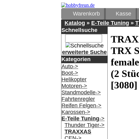
Warenkorb
Kasse
Katalog
»
E-Teile Tuning
»
Schnellsuche
TRAX
TRX S
erweiterte Suche
Kategorien
female
Auto->
(2 Stü
Boot->
Helikopter
[3080]
Motoren->
Standmodelle->
Fahrtenregler
Reifen Felgen->
Karossen->
E-Teile Tuning
->
Thunder Tiger->
TRAXXAS
CEN->