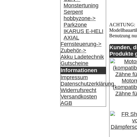
Monstertuning
Serpent
hobbyzone->
Parkzone
ACHTUNG:
Modellbauartik
IKARUS E-HELI
Benutzung nur
AXIAL
Fernsteuerung->
Kunden, d
Zubehör->
Produkte g
Akku Ladetechnik
Gutscheine
Informationen
Impressum
Motorr
Datenschutzerklärung
(kompatibe
Widerrufsrecht
Zähne f
Versandkosten
AGB