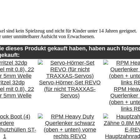
el sind kein Spielzeug und nicht für Kinder unter 14 Jahren geeignet.
 unter unmittelbarer Aufsicht von Erwachsenen.
ie dieses Produkt gekauft haben, haben auch folgen
ekauft:
itzel 32dp
Servo-Hörner-Set REVO
l mit 0.8), 22
(für nicht TRAXXAS-
RPM Heav
ür 5mm Welle
Servos)
Querlenker
(oben + unt
links 
Hauptzahnrad