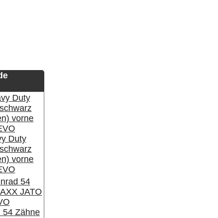
de
y Duty
 schwarz
en) vorne
REVO
 54 Zähne