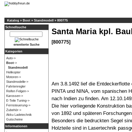
Katalog
»
Boot
»
Standmodell
»
800775
Schnellsuche
Santa Maria kpl. Ba
[800775]
erweiterte Suche
Kategorien
Auto->
Boot
->
Standmodell
Helikopter
Motoren->
Standmodelle->
Am 3.8.1492 lief die Entdeckerflot
Fahrtenregler
PINTA und NINA, vom spanischen H
Reifen Felgen->
Karossen->
nach Indien zu finden. Am 12.10.149
E-Teile Tuning->
Die hier vorliegende Konstruktion b
Fernsteuerung->
Zubehör->
von 1892 und späteren Forschungen. 
Akku Ladetechnik
Besonders die bedruckten Segel sind
Gutscheine
Informationen
Holzteile sind in Lasertechnik pass