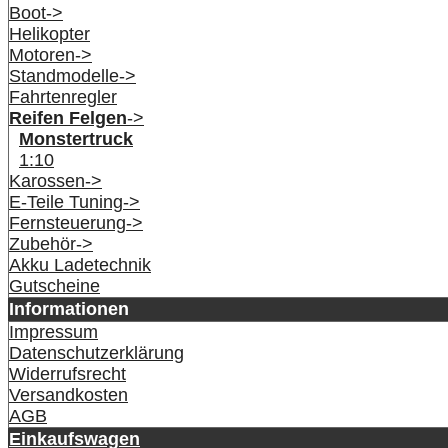
Boot->
Helikopter
Motoren->
Standmodelle->
Fahrtenregler
Reifen Felgen
->
Monstertruck
1:10
Karossen->
E-Teile Tuning->
Fernsteuerung->
Zubehör->
Akku Ladetechnik
Gutscheine
Informationen
Impressum
Datenschutzerklärung
Widerrufsrecht
Versandkosten
AGB
Einkaufswagen