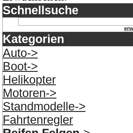
Schnellsuche
erw
Kategorien
Auto->
Boot->
Helikopter
Motoren->
Standmodelle->
Fahrtenregler
Reifen Felgen
->