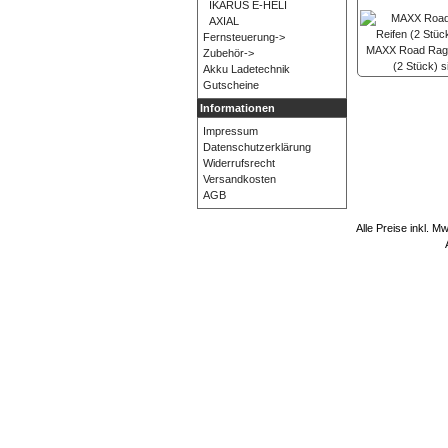
IKARUS E-HELI
AXIAL
Fernsteuerung->
MAXX Road Rage 
Zubehör->
(2 Stück) 
Akku Ladetechnik
Gutscheine
Informationen
Impressum
Datenschutzerklärung
Widerrufsrecht
Versandkosten
AGB
Alle Preise inkl. M