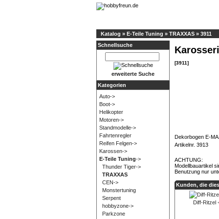
Katalog
»
E-Teile Tuning
»
TRAXXAS
»
3911
Schnellsuche
Karosser
[3911]
erweiterte Suche
Kategorien
Auto->
Boot->
Helikopter
Motoren->
Standmodelle->
Fahrtenregler
Dekorbogen E-MAXX
Reifen Felgen->
Artikelnr. 3913
Karossen->
E-Teile Tuning
->
ACHTUNG:
Modellbauartikel s
Thunder Tiger->
Benutzung nur unt
TRAXXAS
CEN->
Kunden, die die
Monstertuning
Serpent
Diff-Ritze
hobbyzone->
Parkzone