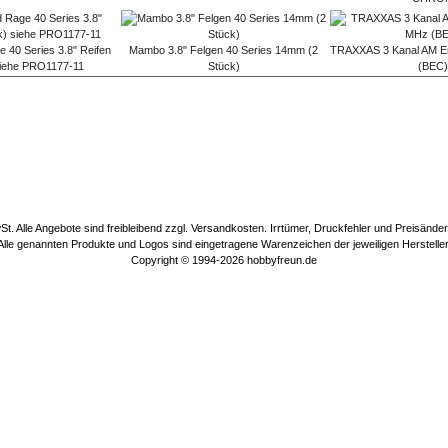
40 Series 3.8" Reifen
Mambo 3.8" Felgen 40 Series 14mm (2
TRAXXAS 3 Kanal AM E
siehe PRO1177-11
Stück)
(BEC)
wSt. Alle Angebote sind freibleibend zzgl. Versandkosten. Irrtümer, Druckfehler und Preisänd
Alle genannten Produkte und Logos sind eingetragene Warenzeichen der jeweiligen Hersteller
Copyright © 1994-2026
hobbyfreun.de