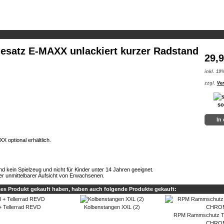
iesatz E-MAXX unlackiert kurzer Radstand
29,
inkl. 19
zzgl.
Ve
so
In
 optional erhältlich.
ind kein Spielzeug und nicht für Kinder unter 14 Jahren geeignet.
er unmittelbarer Aufsicht von Erwachsenen.
ses Produkt gekauft haben, haben auch folgende Produkte gekauft:
l + Tellerrad REVO
Kolbenstangen XXL (2)
RPM Rammschutz T-
CHRO