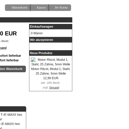
Warenkorb
Kasse
Ihr Konto
Einkaufswagen
90 EUR
0 Waren
Wir akzeptieren
% MwSt.
rsand
Neue Produkte
fort lieferbar
Motor-Ritzel, Modul 1, Stahl,
 den Warenkorb
25 Zähne, 5mm Welle
12,99 EUR
inkl. 19% MwSt.
zzgl.
Versand
/E-MAXX hint.
M