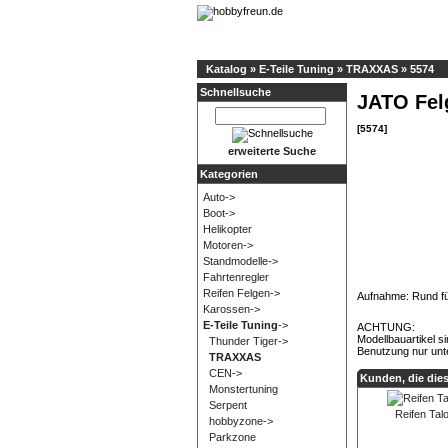
Katalog
»
E-Teile Tuning
»
TRAXXAS
»
5574
Schnellsuche
JATO Fel
[5574]
erweiterte Suche
Kategorien
Auto->
Boot->
Helikopter
Motoren->
Standmodelle->
Fahrtenregler
Reifen Felgen->
Aufnahme: Rund fü
Karossen->
E-Teile Tuning
->
ACHTUNG:
Modellbauartikel s
Thunder Tiger->
Benutzung nur unt
TRAXXAS
CEN->
Kunden, die die
Monstertuning
Serpent
Reifen Tal
hobbyzone->
Parkzone