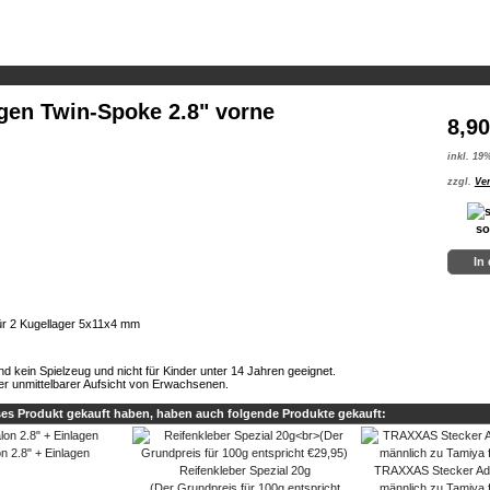
gen Twin-Spoke 2.8" vorne
8,9
inkl. 19
zzgl.
Ve
so
In
r 2 Kugellager 5x11x4 mm
ind kein Spielzeug und nicht für Kinder unter 14 Jahren geeignet.
er unmittelbarer Aufsicht von Erwachsenen.
ses Produkt gekauft haben, haben auch folgende Produkte gekauft:
on 2.8" + Einlagen
Reifenkleber Spezial 20g
TRAXXAS Stecker Ad
(Der Grundpreis für 100g entspricht
männlich zu Tamiya 