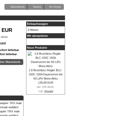
Warenkorb
Kasse
Ihr Konto
Einkaufswagen
0 EUR
0 Waren
Wir akzeptieren
% MwSt.
rsand
Neue Produkte
fort lieferbar
 den Warenkorb
1:8 Brushless Regler BLC-
150C 150A Dauerstrom bis
6S LiPo Mono Akku
139,99 EUR
inkl. 19% MwSt.
zzgl.
Versand
apter TRX male
female weiblich