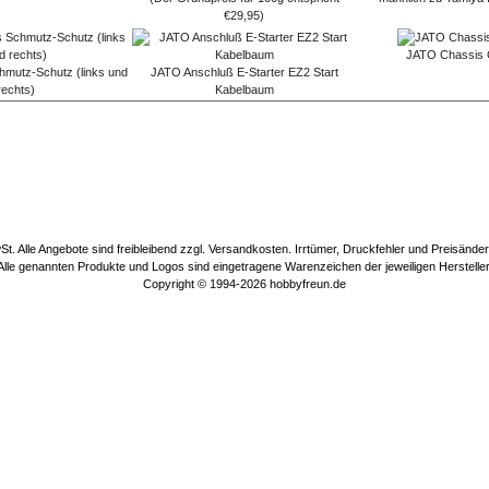
€29,95)
JATO Chassis 
mutz-Schutz (links und
JATO Anschluß E-Starter EZ2 Start
rechts)
Kabelbaum
wSt. Alle Angebote sind freibleibend zzgl. Versandkosten. Irrtümer, Druckfehler und Preisänd
Alle genannten Produkte und Logos sind eingetragene Warenzeichen der jeweiligen Hersteller
Copyright © 1994-2026
hobbyfreun.de