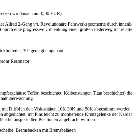
 setzen wir danach auf 0,00 EUR)
lrad 2-Gang v/r. Revolutionäre Fahrwerksgeometrie durch innenli
durch eine progressive Umlenkung einen großen Federweg mit relativ
kholfeder, 30° geneigt eingebaut
orohr Resonator
ämpfergehäuse Teflon beschichtet, Kolbenstangen Titan beschichtet) d
Schaltüberwachung
nen mit Difföl in den Viskositäten 10K 30K und 50K abgestimmt werden
abgedichtet, mit Pins leicht zu montierende Kreuzgelenke der Karda
allen herausgestellten Positionen angebracht wurden
sscheibe, Bremsbacken mit Bremsbelägen