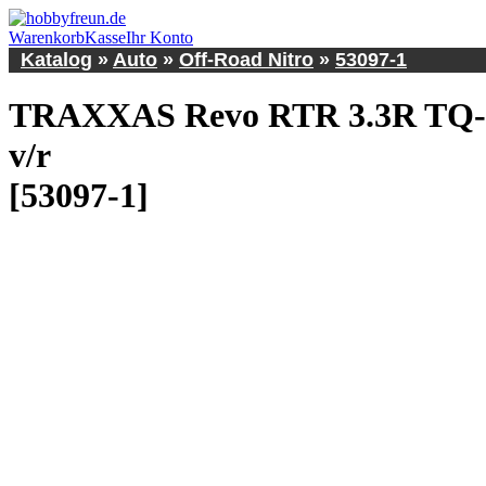
Warenkorb
Kasse
Ihr Konto
Katalog
»
Auto
»
Off-Road Nitro
»
53097-1
TRAXXAS Revo RTR 3.3R TQ-Wi
v/r
[53097-1]