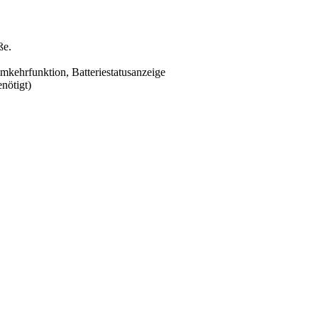
ße.
kehrfunktion, Batteriestatusanzeige
nötigt)