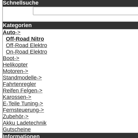
Schnellsuche
Kategorien
Auto
->
Off-Road Nitro
Off-Road Elektro
On-Road Elektro
Boot->
Helikopter
Motoren->
Standmodelle->
Fahrtenregler
Reifen Felgen->
Karossen->
E-Teile Tuning->
Fernsteuerung->
Zubehör->
Akku Ladetechnik
Gutscheine
Informationen