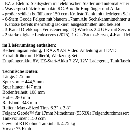
- EZ-2-Elektro-Startsystem mit elektrischen Starter und automatische
- Wassergeschützte kompakte RC-Box für Empfänger und Akku
- großer seitlich befüllbarer 150 ccm Kraftstofftank mit niedrigem Sc
- 6-Stern Geode Felgen mit blauem 17mm Alu Sechskantmitnehmer un
- Karosse bereits mehrfarbig lackiert, ausgeschnitten und beklebt
- 3-Kanal Drehknopf-Fernsteuerung TQ-Wireless 2.4 GHz mit Servou
- 2 starke digitale Lenkservos (2075), 1 Gas/Brems-Servo, 4-Kanal M
im Lieferumfang enthalten:
Bedienungsanleitung, TRAXXAS-Video-Anleitung auf DVD
Extraluftfilter und Filteröl, Werkzeug-Set
Empfängerakku 6V, EZ-Start-Akku 7,2V, 12V Ladegerät, Tankflasch
Technische Daten:
Länge: 525 mm
Spur vorne: 444,5 mm
Spur hinten: 447 mm
Bodenfreiheit: 108 mm
Höhe: 280 mm
Radstand: 348 mm
Reifen: Maxx-Sized Tires 6.3" x 3.8"
Felgen: Geode™ für 17mm Mitnehmer (5353X) Felgendurchmesser: 
Tankvolumen: 150 ccm
Gewicht RTR ohne Tankinhalt: 4.75 kg
Vmax: 75 Kmh