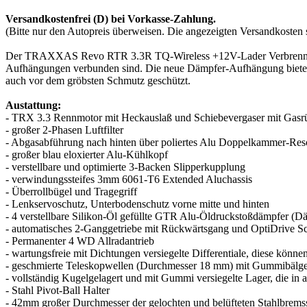
Versandkostenfrei (D) bei Vorkasse-Zahlung.
(Bitte nur den Autopreis überweisen. Die angezeigten Versandkosten
Der TRAXXAS Revo RTR 3.3R TQ-Wireless +12V-Lader Verbrenner Al
Aufhängungen verbunden sind. Die neue Dämpfer-Aufhängung bietet 
auch vor dem gröbsten Schmutz geschützt.
Austattung:
- TRX 3.3 Rennmotor mit Heckauslaß und Schiebevergaser mit Gasrüc
- großer 2-Phasen Luftfilter
- Abgasabführung nach hinten über poliertes Alu Doppelkammer-Res
- großer blau eloxierter Alu-Kühlkopf
- verstellbare und optimierte 3-Backen Slipperkupplung
- verwindungssteifes 3mm 6061-T6 Extended Aluchassis
- Überrollbügel und Tragegriff
- Lenkservoschutz, Unterbodenschutz vorne mitte und hinten
- 4 verstellbare Silikon-Öl gefüllte GTR Alu-Öldruckstoßdämpfer (D
- automatisches 2-Ganggetriebe mit Rückwärtsgang und OptiDrive 
- Permanenter 4 WD Allradantrieb
- wartungsfreie mit Dichtungen versiegelte Differentiale, diese kön
- geschmierte Teleskopwellen (Durchmesser 18 mm) mit Gummibälgen 
- vollständig Kugelgelagert und mit Gummi versiegelte Lager, die in 
- Stahl Pivot-Ball Halter
- 42mm großer Durchmesser der gelochten und belüfteten Stahlbrem