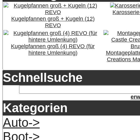
Karosserie
Kugelpfannen groß + Kugeln (12)
REVO
Kugelpfannen groß (4) REVO (für
hintere Umlenkung)
Montageplatt
Creations M
Schnellsuche
erw
Kategorien
Auto->
Boot->