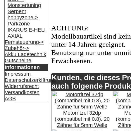
Monstertuning
Serpent
hobbyzone->
Parkzone
ACHTUNG:
IKARUS E-HELI
Modellbauartikel sind kein
AXIAL
Fernsteuerung->
unter 14 Jahren geeignet.
Zubehör->
Benutzung nur unter unmit
Akku Ladetechnik
Erwachsenen.
Gutscheine
Informationen
Impressum
Kunden, die dieses P
Datenschutzerklärung
auch folgende Produk
Widerrufsrecht
Versandkosten
AGB
Motorritzel 32dp
Mo
(kompatibel mit 0.8), 20
(kompa
Zähne für 5mm Welle
Zähn