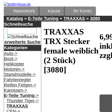
Warenkorb
Kasse
Ihr Konto
Katalog
»
E-Teile Tuning
»
TRAXXAS
»
3080
Schnellsuche
TRAXXAS
6,9
TRX Stecker
erweiterte Suche
ink
Kategorien
female weiblich
zzg
Auto->
(2 Stück)
Boot->
Helikopter
[3080]
Motoren->
Standmodelle->
Fahrtenregler
Reifen Felgen->
Karossen->
E-Teile Tuning
->
Thunder Tiger->
TRAXXAS
CEN->