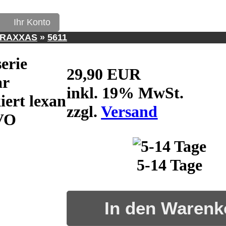
Ihr Konto
TRAXXAS
»
5611
erie
29,90 EUR
ar
inkl. 19% MwSt.
iert lexan
zzgl.
Versand
VO
5-14 Tage
In den Warenk