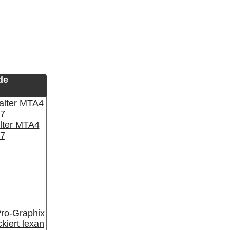
de
lter MTA4
7