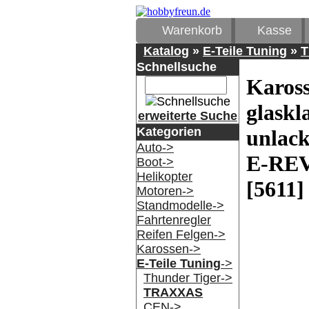
Warenkorb
Kasse
Katalog
»
E-Teile Tuning
»
Schnellsuche
Kaross
glaskl
erweiterte Suche
Kategorien
unlack
Auto->
E-RE
Boot->
Helikopter
[5611]
Motoren->
Standmodelle->
Fahrtenregler
Reifen Felgen->
Karossen->
E-Teile Tuning
->
Thunder Tiger->
TRAXXAS
CEN->