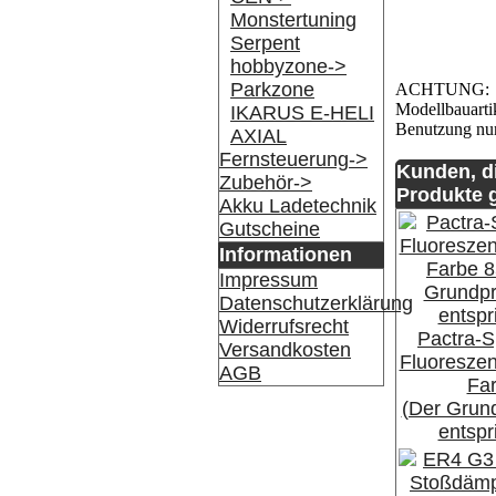
Monstertuning
Serpent
hobbyzone->
Parkzone
ACHTUNG:
Modellbauartik
IKARUS E-HELI
Benutzung nur
AXIAL
Fernsteuerung->
Kunden, d
Zubehör->
Produkte g
Akku Ladetechnik
Gutscheine
Informationen
Impressum
Datenschutzerklärung
Widerrufsrecht
Pactra-
Versandkosten
Fluoresze
AGB
Fa
(Der Grund
entspr