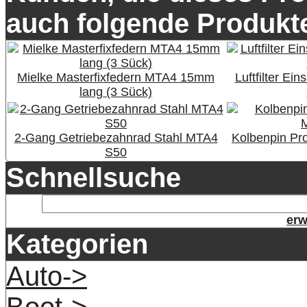
auch folgende Produkte
Mielke Masterfixfedern MTA4 15mm
Luftfilter Ei
lang (3 Sück)
2-Gang Getriebezahnrad Stahl MTA4
Kolbenpin P
S50
Schnellsuche
erw
Kategorien
Auto->
Boot->