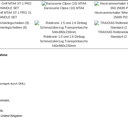
Karosserie Clipse (10) MTA4
Griff MTA4 ST-1 PRO 21
Heckrammerhalter Whee
HANDLE SET
25695 PD
nterlegscheiben (8)
TRAXXAS Reifeneinl
Robitronic 1:5 und 1:6 Dirtbag
Standard (2
Schmutzüberzug Transporttasche
540x880x230mm
nahme
entgelt durch DHL)
nmark,
ds,
United Kingdom