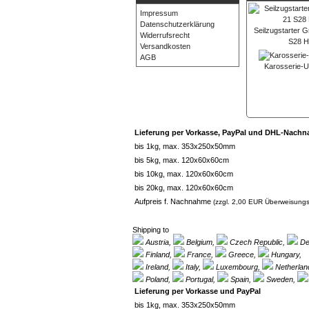
Impressum
Datenschutzerklärung
Seilzugstarter 
Widerrufsrecht
S28 
Versandkosten
AGB
Karosserie-U
Lieferung per Vorkasse, PayPal und DHL-Nach
bis 1kg, max. 353x250x50mm
bis 5kg, max. 120x60x60cm
bis 10kg, max. 120x60x60cm
bis 20kg, max. 120x60x60cm
Aufpreis f. Nachnahme
(zzgl. 2,00 EUR Überweisungs
Shipping to
Austria,
Belgium,
Czech Republic,
De
Finland,
France,
Greece,
Hungary,
Ireland,
Italy,
Luxembourg,
Netherlan
Poland,
Portugal,
Spain,
Sweden,
Lieferung per Vorkasse und PayPal
bis 1kg, max. 353x250x50mm