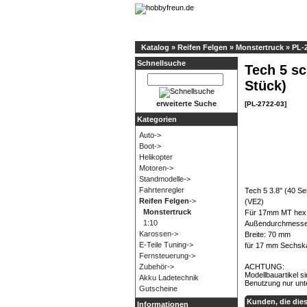
Katalog
»
Reifen Felgen
»
Monstertruck
»
PL-
Schnellsuche
Tech 5 sc
Stück)
erweiterte Suche
[PL-2722-03]
Kategorien
Auto->
Boot->
Helikopter
Motoren->
Standmodelle->
Fahrtenregler
Tech 5 3.8" (40 S
Reifen Felgen
->
(VE2)
Monstertruck
Für 17mm MT hex 
1:10
Außendurchmesse
Karossen->
Breite: 70 mm
E-Teile Tuning->
für 17 mm Sechsk
Fernsteuerung->
ACHTUNG:
Zubehör->
Modellbauartikel s
Akku Ladetechnik
Benutzung nur unt
Gutscheine
Kunden, die die
Informationen