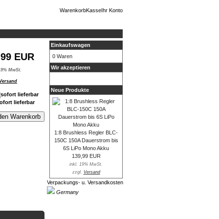
Warenkorb
Kasse
Ihr Konto
Einkaufswagen
,99 EUR
0 Waren
Wir akzeptieren
 19% MwSt.
Versand
Neue Produkte
ofort lieferbar
 den Warenkorb
1:8 Brushless Regler BLC-
150C 150A Dauerstrom bis
6S LiPo Mono Akku
139,99 EUR
inkl. 19% MwSt.
zzgl.
Versand
Verpackungs- u. Versandkosten
Germany