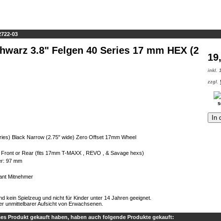
2722-03
hwarz 3.8" Felgen 40 Series 17 mm HEX (2
19
inkl.
zzgl.
s
In
eries) Black Narrow (2.75" wide) Zero Offset 17mm Wheel
Front or Rear (fits 17mm T-MAXX , REVO , & Savage hexs)
r: 97 mm
ant Mitnehmer
ind kein Spielzeug und nicht für Kinder unter 14 Jahren geeignet.
er unmittelbarer Aufsicht von Erwachsenen.
ses Produkt gekauft haben, haben auch folgende Produkte gekauft: