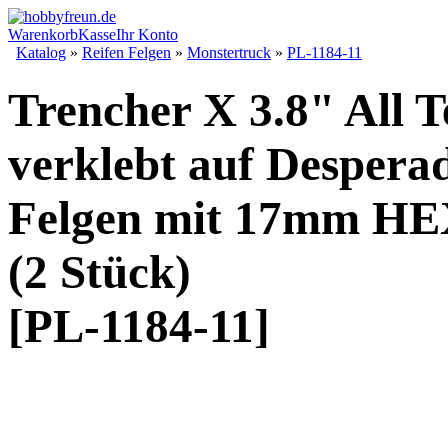
Warenkorb
Kasse
Ihr Konto
Katalog
»
Reifen Felgen
»
Monstertruck
»
PL-1184-11
Trencher X 3.8" All T
verklebt auf Despera
Felgen mit 17mm HE
(2 Stück)
[PL-1184-11]