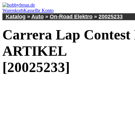
Warenkorb
Kasse
Ihr Konto
Katalog
»
Auto
»
On-Road Elektro
»
20025233
Carrera Lap Contes
ARTIKEL
[20025233]