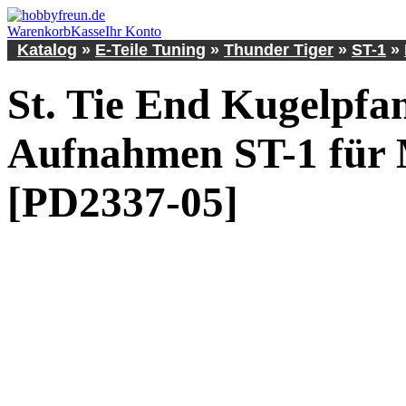
Warenkorb
Kasse
Ihr Konto
Katalog
»
E-Teile Tuning
»
Thunder Tiger
»
ST-1
»
St. Tie End Kugelpfa
Aufnahmen ST-1 für
[PD2337-05]