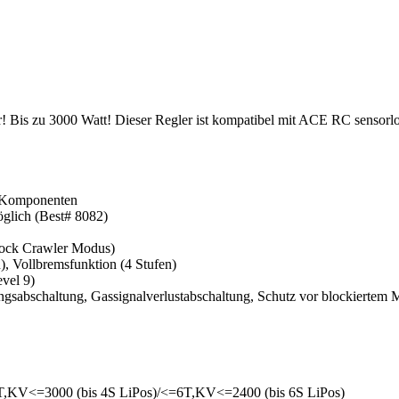
! Bis zu 3000 Watt! Dieser Regler ist kompatibel mit ACE RC sensorl
en Komponenten
glich (Best# 8082)
Rock Crawler Modus)
), Vollbremsfunktion (4 Stufen)
evel 9)
ngsabschaltung, Gassignalverlustabschaltung, Schutz vor blockiertem 
,5T,KV<=3000 (bis 4S LiPos)/<=6T,KV<=2400 (bis 6S LiPos)