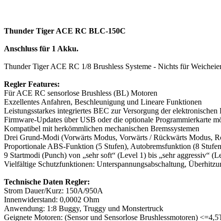
Thunder Tiger ACE RC BLC-150C
Anschluss für 1 Akku.
Thunder Tiger ACE RC 1/8 Brushless Systeme - Nichts für Weicheier
Regler Features:
Für ACE RC sensorlose Brushless (BL) Motoren
Exzellentes Anfahren, Beschleunigung und Lineare Funktionen
Leistungsstarkes integriertes BEC zur Versorgung der elektronisch
Firmware-Updates über USB oder die optionale Programmierkarte mö
Kompatibel mit herkömmlichen mechanischen Bremssystemen
Drei Grund-Modi (Vorwärts Modus, Vorwärts / Rückwärts Modus, 
Proportionale ABS-Funktion (5 Stufen), Autobremsfunktion (8 Stufen
9 Startmodi (Punch) von „sehr soft“ (Level 1) bis „sehr aggressiv“ (L
Vielfältige Schutzfunktionen: Unterspannungsabschaltung, Überhitzu
Technische Daten Regler:
Strom Dauer/Kurz: 150A/950A
Innenwiderstand: 0,0002 Ohm
Anwendung: 1:8 Buggy, Truggy und Monstertruck
Geignete Motoren: (Sensor und Sensorlose Brushlessmotoren) <=4