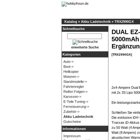
Katalog
»
Akku Ladetechnik
»
TRX2990GX
Schnellsuche
DUAL EZ-
5000mAh 
Ergänzun
erweiterte Suche
Kategorien
[TRX2990GX]
Auto->
Boot->
Helikopter
Motoren->
Standmodelle->
Fahrtenregler
2x4-Ampere Dual 
Reifen Felgen->
mit 2x 3S Lipo 5
Karossen->
E-Teile Tuning->
Ein leistungsstark
Fernsteuerung->
Zubehör->
Schließen Sie einf
Akku Ladetechnik
Die exklusive iD®
Gutscheine
Traxxas iD-Akkus a
zu 50 Watt (4 Amp
Informationen
Watt (8 Ampere) zu
Impressum
akustischen Warnu