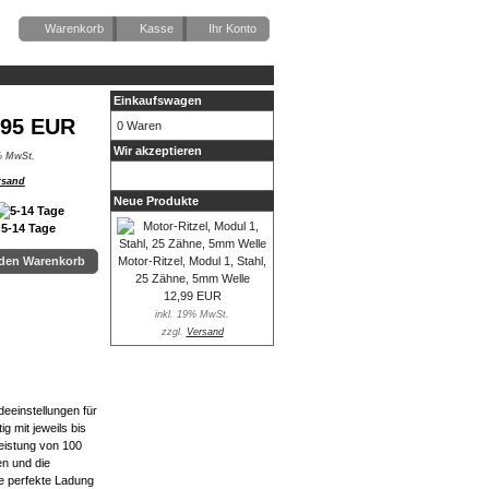
Warenkorb
Kasse
Ihr Konto
Einkaufswagen
,95 EUR
0 Waren
Wir akzeptieren
% MwSt.
rsand
Neue Produkte
5-14 Tage
Motor-Ritzel, Modul 1, Stahl,
 den Warenkorb
25 Zähne, 5mm Welle
12,99 EUR
inkl. 19% MwSt.
zzgl.
Versand
eeinstellungen für
g mit jeweils bis
eistung von 100
en und die
e perfekte Ladung