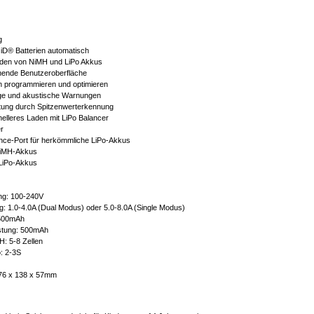
g
 iD® Batterien automatisch
Laden von NiMH und LiPo Akkus
enende Benutzeroberfläche
en programmieren und optimieren
ge und akustische Warnungen
ltung durch Spitzenwerterkennung
hnelleres Laden mit LiPo Balancer
er
ance-Port für herkömmliche LiPo-Akkus
 NiMH-Akkus
 LiPo-Akkus
ng: 100-240V
g: 1.0-4.0A (Dual Modus) oder 5.0-8.0A (Single Modus)
 500mAh
istung: 500mAh
H: 5-8 Zellen
o: 2-3S
76 x 138 x 57mm