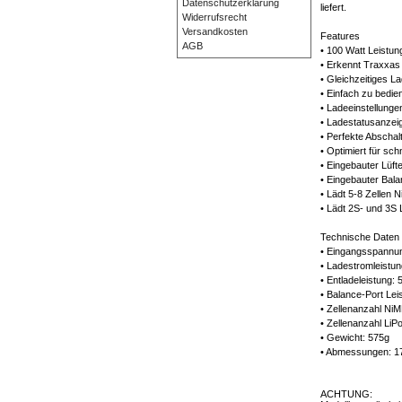
Datenschutzerklärung
liefert.
Widerrufsrecht
Versandkosten
Features
AGB
• 100 Watt Leistun
• Erkennt Traxxas
• Gleichzeitiges 
• Einfach zu bedi
• Ladeeinstellung
• Ladestatusanzei
• Perfekte Abscha
• Optimiert für sc
• Eingebauter Lüft
• Eingebauter Bal
• Lädt 5-8 Zellen
• Lädt 2S- und 3S
Technische Daten
• Eingangsspannu
• Ladestromleistun
• Entladeleistung:
• Balance-Port Le
• Zellenanzahl NiM
• Zellenanzahl LiP
• Gewicht: 575g
• Abmessungen: 1
ACHTUNG: