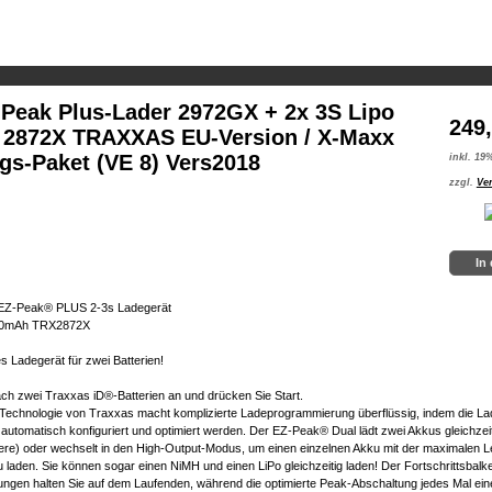
Peak Plus-Lader 2972GX + 2x 3S Lipo
249
2872X TRAXXAS EU-Version / X-Maxx
gs-Paket (VE 8) Vers2018
inkl. 19
zzgl.
Ve
In
EZ-Peak® PLUS 2-3s Ladegerät
000mAh TRX2872X
es Ladegerät für zwei Batterien!
ach zwei Traxxas iD®-Batterien an und drücken Sie Start.
-Technologie von Traxxas macht komplizierte Ladeprogrammierung überflüssig, indem die Lad
utomatisch konfiguriert und optimiert werden. Der EZ-Peak® Dual lädt zwei Akkus gleichzeiti
ere) oder wechselt in den High-Output-Modus, um einen einzelnen Akku mit der maximalen L
 laden. Sie können sogar einen NiMH und einen LiPo gleichzeitig laden! Der Fortschrittsbalk
ngen halten Sie auf dem Laufenden, während die optimierte Peak-Abschaltung jedes Mal ein