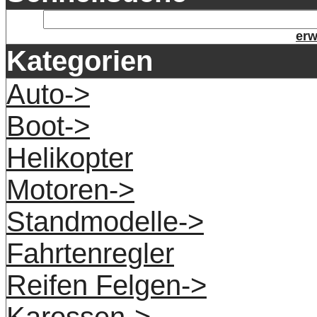
erw
Kategorien
Auto->
Boot->
Helikopter
Motoren->
Standmodelle->
Fahrtenregler
Reifen Felgen->
Karossen->