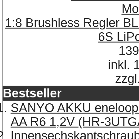
1:8 Brushless Regler B
6S LiP
139
inkl.
zzgl
Bestseller
SANYO AKKU eneloop 
AA R6 1,2V (HR-3UTG
Innensechskantschraub