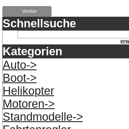
Weiter
Schnellsuche
erw
Kategorien
Auto->
Boot->
Helikopter
Motoren->
Standmodelle->