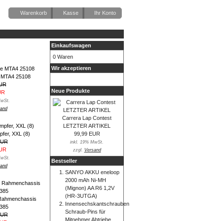
Warenkorb
Kasse
Ihr Konto
Einkaufswagen
0 Waren
Wir akzeptieren
e MTA4 25108
EUR
Neue Produkte
UR
MwSt.
and
Carrera Lap Contest
LETZTER ARTIKEL
99,99 EUR
fer, XXL (8)
EUR
inkl. 19% MwSt.
EUR
zzgl.
Versand
MwSt.
Bestseller
and
SANYO AKKU eneloop
2000 mAh Ni-MH
(Mignon) AA R6 1,2V
(HR-3UTGA)
 Rahmenchassis
Innensechskantschrauben
385
Schraub-Pins für
EUR
Mitnehmer Abtriebe