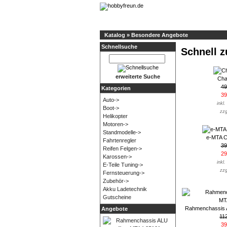
Katalog
»
Besondere Angebote
Schnellsuche
Schnell z
erweiterte Suche
Cha
49
Kategorien
39
Auto->
inkl
Boot->
zzg
Helikopter
Motoren->
Standmodelle->
e-MTA C
Fahrtenregler
39
Reifen Felgen->
29
Karossen->
inkl
E-Teile Tuning->
zzg
Fernsteuerung->
Zubehör->
Akku Ladetechnik
Gutscheine
Rahmenchassis 
Angebote
11
39