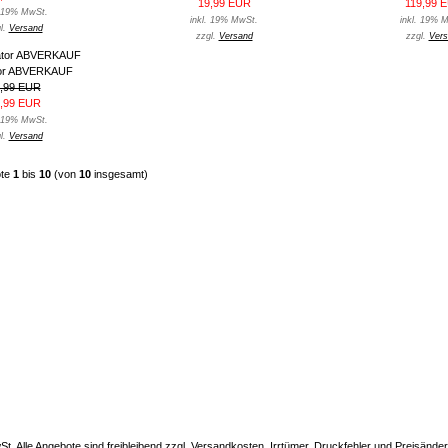
19,99 EUR
119,99 
. 19% MwSt.
inkl. 19% MwSt.
inkl. 19% 
l.
Versand
zzgl.
Versand
zzgl.
Vers
or ABVERKAUF
,99 EUR
,99 EUR
. 19% MwSt.
l.
Versand
ote
1
bis
10
(von
10
insgesamt)
wSt. Alle Angebote sind freibleibend zzgl. Versandkosten. Irrtümer, Druckfehler und Preisänd