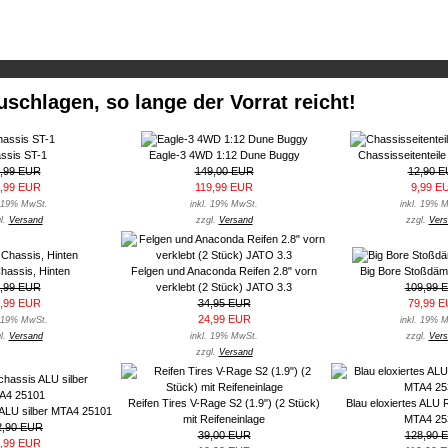
uschlagen, so lange der Vorrat reicht!
ssis ST-1
Eagle-3 4WD 1:12 Dune Buggy
Chassisseitenteil
,99 EUR
149,00 EUR
12,90 
,99 EUR
119,99 EUR
9,99 E
. 19% MwSt.
inkl. 19% MwSt.
inkl. 19% 
l.
Versand
zzgl.
Versand
zzgl.
Vers
hassis, Hinten
Felgen und Anaconda Reifen 2.8" vorn
Big Bore Stoßdämp
,99 EUR
verklebt (2 Stück) JATO 3.3
109,99 
,99 EUR
34,95 EUR
79,99 
24,99 EUR
. 19% MwSt.
inkl. 19% 
l.
Versand
inkl. 19% MwSt.
zzgl.
Vers
zzgl.
Versand
Reifen Tires V-Rage S2 (1.9") (2 Stück)
Blau eloxiertes ALU
ALU silber MTA4 25101
mit Reifeneinlage
MTA4 25
2,90 EUR
39,00 EUR
128,90 
,99 EUR