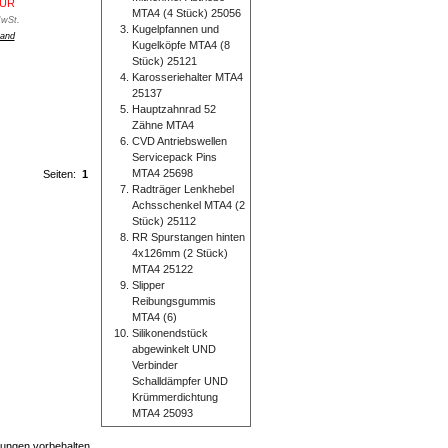
EUR
MTA4 (4 Stück) 25056
MwSt.
Kugelpfannen und
and
Kugelköpfe MTA4 (8
Stück) 25121
Karosseriehalter MTA4
25137
Hauptzahnrad 52
Zähne MTA4
CVD Antriebswellen
Servicepack Pins
MTA4 25698
Seiten:
1
Radträger Lenkhebel
Achsschenkel MTA4 (2
Stück) 25112
RR Spurstangen hinten
4x126mm (2 Stück)
MTA4 25122
Slipper
Reibungsgummis
MTA4 (6)
Silikonendstück
abgewinkelt UND
Verbinder
Schalldämpfer UND
Krümmerdichtung
MTA4 25093
erungen vorbehalten.