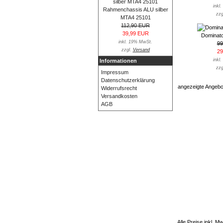
inkl
Rahmenchassis ALU silber
zzg
MTA4 25101
112,90 EUR
39,99 EUR
Dominat
inkl. 19% MwSt.
99
zzgl.
Versand
29
inkl
Informationen
zzg
Impressum
Datenschutzerklärung
angezeigte Angeb
Widerrufsrecht
Versandkosten
AGB
Alle Preise inkl. M