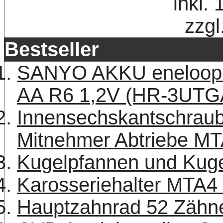
inkl.
zzgl
Bestseller
SANYO AKKU eneloop 
AA R6 1,2V (HR-3UTG
Innensechskantschraub
Mitnehmer Abtriebe MT
Kugelpfannen und Kuge
Karosseriehalter MTA4
Hauptzahnrad 52 Zäh