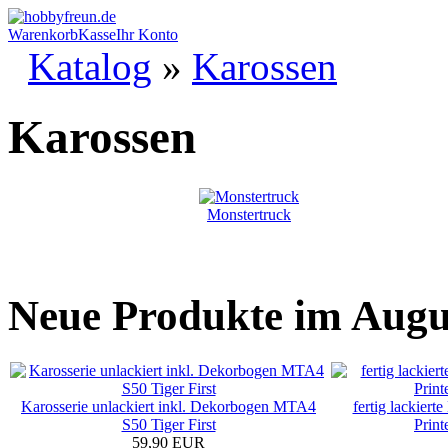
Warenkorb
Kasse
Ihr Konto
Katalog
»
Karossen
Karossen
Monstertruck
Neue Produkte im Augu
Karosserie unlackiert inkl. Dekorbogen MTA4
fertig lackie
S50 Tiger First
Prin
59,90 EUR