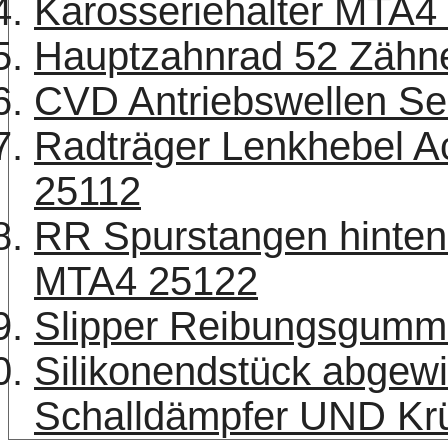
Karosseriehalter MTA4
Hauptzahnrad 52 Zäh
CVD Antriebswellen Se
Radträger Lenkhebel A
25112
RR Spurstangen hinten
MTA4 25122
Slipper Reibungsgumm
Silikonendstück abgew
Schalldämpfer UND K